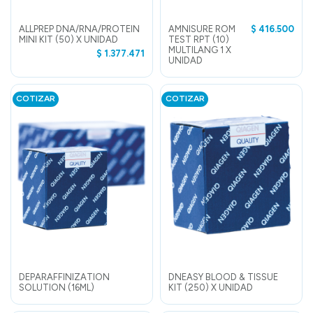
ALLPREP DNA/RNA/PROTEIN
AMNISURE ROM
$ 416.500
MINI KIT (50) X UNIDAD
TEST RPT (10)
MULTILANG 1 X
$ 1.377.471
UNIDAD
COTIZAR
COTIZAR
DEPARAFFINIZATION
DNEASY BLOOD & TISSUE
SOLUTION (16ML)
KIT (250) X UNIDAD