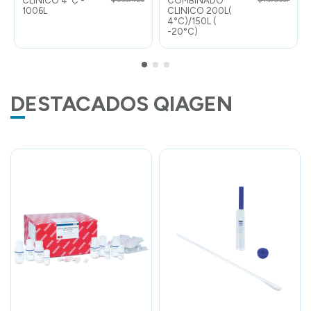
CLINICO 4°C -
COMBINADO
1006L
CLINICO 200L(
4°C)/150L (
-20°C)
DESTACADOS QIAGEN