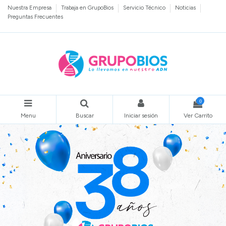
Nuestra Empresa
Trabaja en GrupoBios
Servicio Técnico
Noticias
Preguntas Frecuentes
0
Menu
Buscar
Iniciar sesión
Ver Carrito