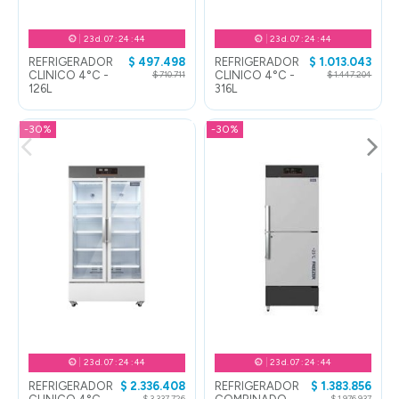
23
d.
07
:
24
:
43
23
d.
07
:
24
:
43
REFRIGERADOR
$ 497.498
REFRIGERADOR
$ 1.013.043
CLINICO 4°C -
CLINICO 4°C -
$ 710.711
$ 1.447.204
126L
316L
-30%
-30%
23
d.
07
:
24
:
43
23
d.
07
:
24
:
43
REFRIGERADOR
$ 2.336.408
REFRIGERADOR
$ 1.383.856
$ 3.337.726
$ 1.976.937