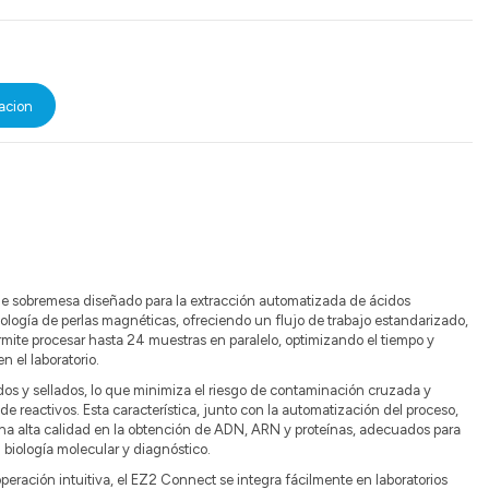
acion
e sobremesa diseñado para la extracción automatizada de ácidos
ología de perlas magnéticas, ofreciendo un flujo de trabajo estandarizado,
rmite procesar hasta 24 muestras en paralelo, optimizando el tiempo y
 el laboratorio.
ados y sellados, lo que minimiza el riesgo de contaminación cruzada y
 reactivos. Esta característica, junto con la automatización del proceso,
na alta calidad en la obtención de ADN, ARN y proteínas, adecuados para
n biología molecular y diagnóstico.
eración intuitiva, el EZ2 Connect se integra fácilmente en laboratorios