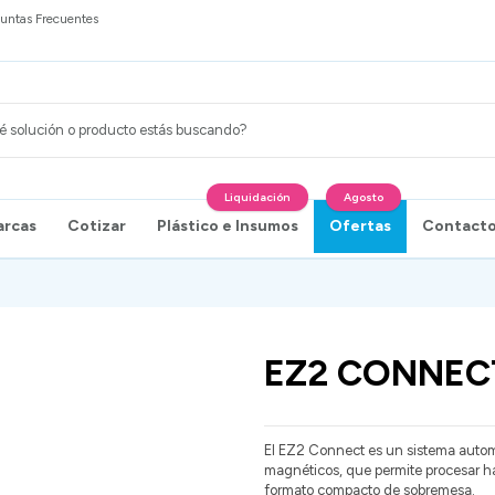
untas Frecuentes
Liquidación
Agosto
arcas
Cotizar
Plástico e Insumos
Ofertas
Contact
EZ2 CONNEC
El EZ2 Connect es un sistema auto
magnéticos, que permite procesar ha
formato compacto de sobremesa.