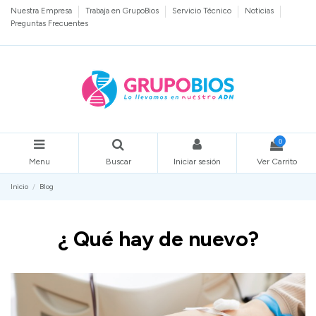
Nuestra Empresa
Trabaja en GrupoBios
Servicio Técnico
Noticias
Preguntas Frecuentes
0
Menu
Buscar
Iniciar sesión
Ver Carrito
Inicio
Blog
¿ Qué hay de nuevo?