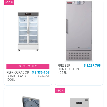
-30%
FREEZER
$ 3.257.795
23
d.
15
:
11
:
19
CLINICO -40°C
REFRIGERADOR
$ 2.336.408
- 276L
CLINICO 4°C -
$ 3.337.726
1006L
-30%