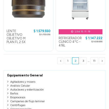
LENTE
$ 1.579.550
23
d.
15
:
11
:
19
OBJETIVO
$ 1.755.056
REFRIGERADOR
$ 1.147.222
OBJETIVO M
CLINICO 4°C -
PLAN FL 2.5X
$ 1.638.888
416L
1
2
3
…
11
Equipamiento General
Agitadores y mixers
Análisis Celular
Autoclaves y esterilización
Baños
Bioprocesos
Campanas de flujo laminar
Centrífugas
Criopreservación