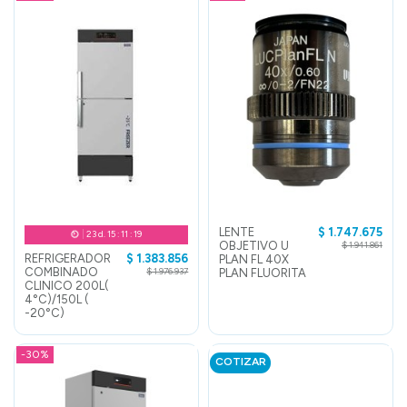
LENTE
$ 1.747.675
23
d.
15
:
11
:
19
OBJETIVO U
$ 1.941.861
REFRIGERADOR
$ 1.383.856
PLAN FL 40X
COMBINADO
PLAN FLUORITA
$ 1.976.937
CLINICO 200L(
4°C)/150L (
-20°C)
-30%
COTIZAR