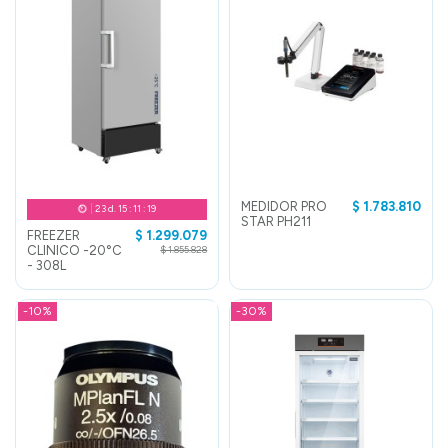
MEDIDOR PRO
$ 1.783.810
23
d.
15
:
11
:
19
STAR PH211
FREEZER
$ 1.299.079
CLINICO -20°C
$ 1.855.828
- 308L
-10%
-30%