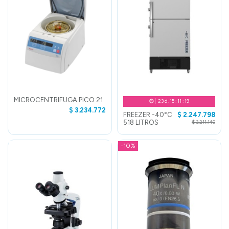
MICROCENTRIFUGA PICO 21
23
d.
15
:
11
:
19
$ 3.234.772
FREEZER -40°C
$ 2.247.798
518 LITROS
$ 3.211.140
-10%