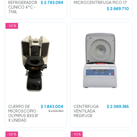
REFRIGERADOR
$ 2.763.094
MICROCENTRIFUGA PICO 17
CLINICO 4°C -
$ 2.669.710
756L
-30%
CUERPO DE
$ 1.843.004
CENTRIFUGA
$ 2.069.365
MICROSCOPIO
VENTILADA
$ 2.632.863
OLYMPUS BX53F
MEDIFUGE
X UNIDAD
-30%
-10%