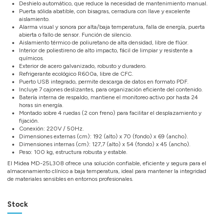
Deshielo automático, que reduce la necesidad de mantenimiento manual.
Puerta sólida abatible, con bisagras, cerradura con llave y excelente
aislamiento.
Alarma visual y sonora por alta/baja temperatura, falla de energía, puerta
abierta o fallo de sensor. Función de silencio.
Aislamiento térmico de poliuretano de alta densidad, libre de flúor.
Interior de poliestireno de alto impacto, fácil de limpiar y resistente a
químicos.
Exterior de acero galvanizado, robusto y duradero.
Refrigerante ecológico R600a, libre de CFC.
Puerto USB integrado, permite descarga de datos en formato PDF.
Incluye 7 cajones deslizantes, para organización eficiente del contenido.
Batería interna de respaldo, mantiene el monitoreo activo por hasta 24
horas sin energía.
Montado sobre 4 ruedas (2 con freno) para facilitar el desplazamiento y
fijación.
Conexión: 220V / 50Hz.
Dimensiones externas (cm): 192 (alto) x 70 (fondo) x 69 (ancho).
Dimensiones internas (cm): 127,7 (alto) x 54 (fondo) x 45 (ancho).
Peso: 100 kg, estructura robusta y estable.
El Midea MD-25L308 ofrece una solución confiable, eficiente y segura para el
almacenamiento clínico a baja temperatura, ideal para mantener la integridad
de materiales sensibles en entornos profesionales.
Stock