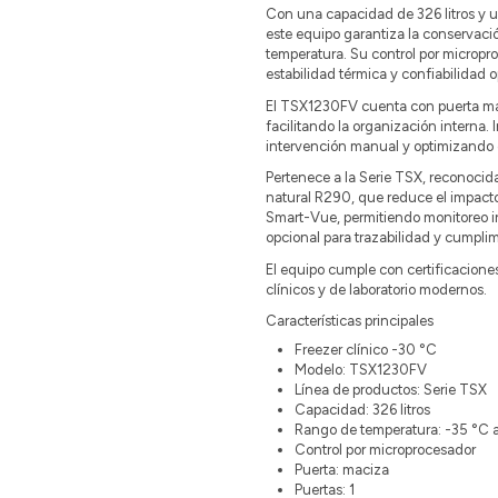
Con una capacidad de 326 litros y 
este equipo garantiza la conservació
temperatura. Su control por micropr
estabilidad térmica y confiabilidad o
El TSX1230FV cuenta con puerta maci
facilitando la organización interna
intervención manual y optimizando 
Pertenece a la Serie TSX, reconocida
natural R290, que reduce el impact
Smart-Vue, permitiendo monitoreo int
opcional para trazabilidad y cumpli
El equipo cumple con certificacione
clínicos y de laboratorio modernos.
Características principales
Freezer clínico -30 °C
Modelo: TSX1230FV
Línea de productos: Serie TSX
Capacidad: 326 litros
Rango de temperatura: -35 °C a
Control por microprocesador
Puerta: maciza
Puertas: 1