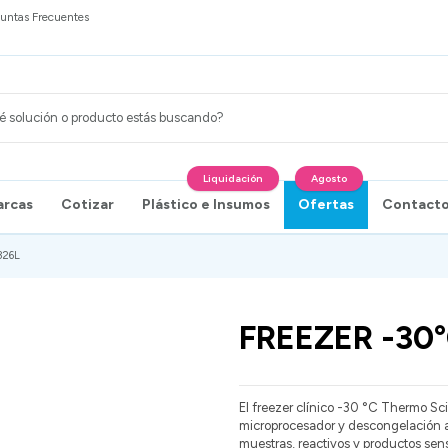
untas Frecuentes
Liquidación
Agosto
arcas
Cotizar
Plástico e Insumos
Ofertas
Contact
326L
FREEZER -30°
El freezer clínico -30 °C Thermo Sc
microprocesador y descongelación 
muestras, reactivos y productos sens