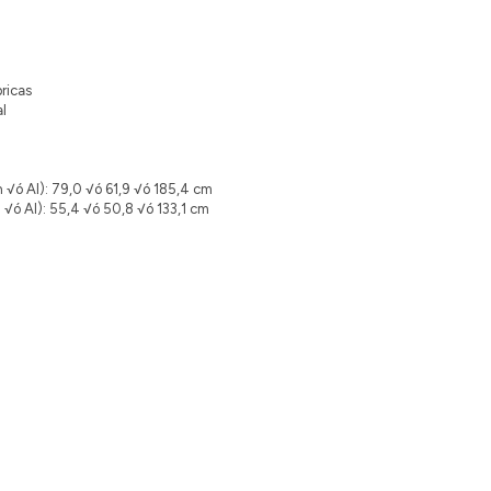
ricas
al
 √ó Al): 79,0 √ó 61,9 √ó 185,4 cm
 √ó Al): 55,4 √ó 50,8 √ó 133,1 cm