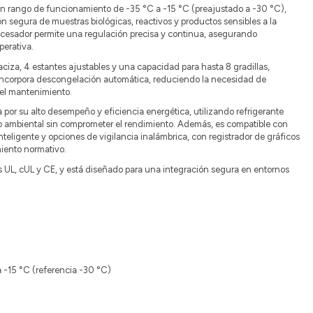
un rango de funcionamiento de -35 °C a -15 °C (preajustado a -30 °C),
n segura de muestras biológicas, reactivos y productos sensibles a la
ocesador permite una regulación precisa y continua, asegurando
perativa.
za, 4 estantes ajustables y una capacidad para hasta 8 gradillas,
. Incorpora descongelación automática, reduciendo la necesidad de
el mantenimiento.
 por su alto desempeño y eficiencia energética, utilizando refrigerante
o ambiental sin comprometer el rendimiento. Además, es compatible con
eligente y opciones de vigilancia inalámbrica, con registrador de gráficos
miento normativo.
s UL, cUL y CE, y está diseñado para una integración segura en entornos
 -15 °C (referencia -30 °C)