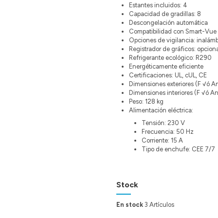
Estantes incluidos: 4
Capacidad de gradillas: 8
Descongelación automática
Compatibilidad con Smart-Vue
Opciones de vigilancia: inalámb
Registrador de gráficos: opcion
Refrigerante ecológico: R290
Energéticamente eficiente
Certificaciones: UL, cUL, CE
Dimensiones exteriores (F √ó An
Dimensiones interiores (F √ó An
Peso: 128 kg
Alimentación eléctrica:
Tensión: 230 V
Frecuencia: 50 Hz
Corriente: 15 A
Tipo de enchufe: CEE 7/7
Stock
En stock
3 Artículos