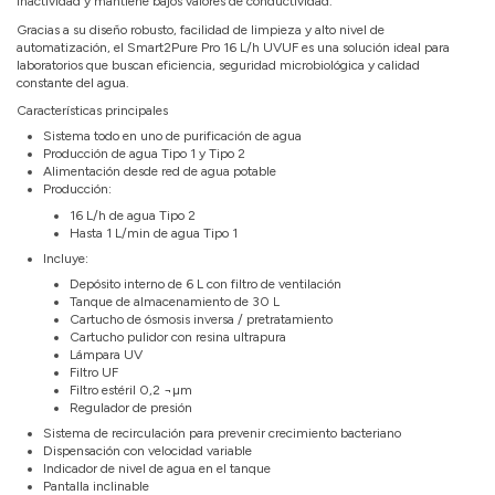
inactividad y mantiene bajos valores de conductividad.
Gracias a su diseño robusto, facilidad de limpieza y alto nivel de
automatización, el Smart2Pure Pro 16 L/h UVUF es una solución ideal para
laboratorios que buscan eficiencia, seguridad microbiológica y calidad
constante del agua.
Características principales
Sistema todo en uno de purificación de agua
Producción de agua Tipo 1 y Tipo 2
Alimentación desde red de agua potable
Producción:
16 L/h de agua Tipo 2
Hasta 1 L/min de agua Tipo 1
Incluye:
Depósito interno de 6 L con filtro de ventilación
Tanque de almacenamiento de 30 L
Cartucho de ósmosis inversa / pretratamiento
Cartucho pulidor con resina ultrapura
Lámpara UV
Filtro UF
Filtro estéril 0,2 ¬µm
Regulador de presión
Sistema de recirculación para prevenir crecimiento bacteriano
Dispensación con velocidad variable
Indicador de nivel de agua en el tanque
Pantalla inclinable