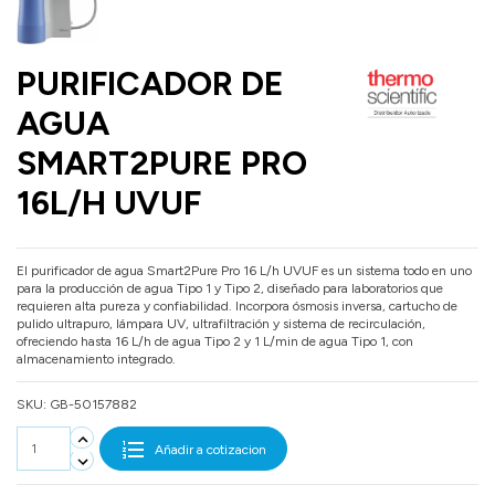
PURIFICADOR DE
AGUA
SMART2PURE PRO
16L/H UVUF
El purificador de agua Smart2Pure Pro 16 L/h UVUF es un sistema todo en uno
para la producción de agua Tipo 1 y Tipo 2, diseñado para laboratorios que
requieren alta pureza y confiabilidad. Incorpora ósmosis inversa, cartucho de
pulido ultrapuro, lámpara UV, ultrafiltración y sistema de recirculación,
ofreciendo hasta 16 L/h de agua Tipo 2 y 1 L/min de agua Tipo 1, con
almacenamiento integrado.
SKU:
GB-50157882
Añadir a cotizacion