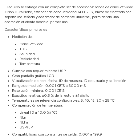
El equipo se entrega con un completo set de accesorios: sonda de conductividad
Orion DuraProbe, estándar de conductividad 1413 ¬µS, brazo de electrodo con
soporte rediseñado y adaptador de corriente universal, permitiendo una
operación eficiente desde el primer uso.
Características principales
Medición de:
Conductividad
TDS
Salinidad
Resistividad
Temperatura
Cumple con requerimientos USP
Gran pantalla gráfica LCD
Visualización de hora, fecha, ID de muestra, ID de usuario y calibración
Rango de medición: 0,001 ŒºS a 3000 mS
Resolución mínima: 0,001 ŒºS
Exactitud relativa: ±0,5 % de la lectura ±1 dígito
Temperaturas de referencia configurables: 5, 10, 15, 20 y 25 °C
Compensación de temperatura:
Lineal (0 a 10,0 %/°C)
NLn
NLFu
USP/EP
Compatibilidad con constantes de celda: 0,001 a 199,9