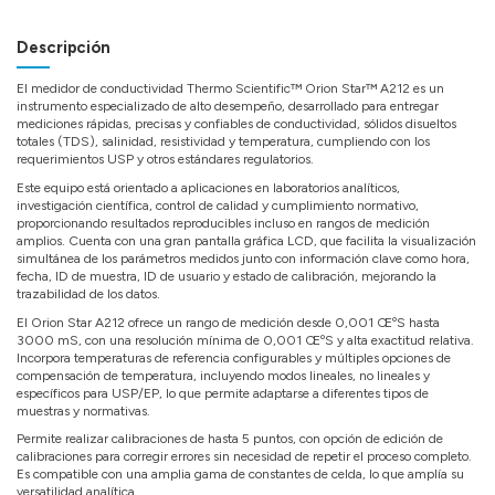
Descripción
El medidor de conductividad Thermo Scientific™ Orion Star™ A212 es un
instrumento especializado de alto desempeño, desarrollado para entregar
mediciones rápidas, precisas y confiables de conductividad, sólidos disueltos
totales (TDS), salinidad, resistividad y temperatura, cumpliendo con los
requerimientos USP y otros estándares regulatorios.
Este equipo está orientado a aplicaciones en laboratorios analíticos,
investigación científica, control de calidad y cumplimiento normativo,
proporcionando resultados reproducibles incluso en rangos de medición
amplios. Cuenta con una gran pantalla gráfica LCD, que facilita la visualización
simultánea de los parámetros medidos junto con información clave como hora,
fecha, ID de muestra, ID de usuario y estado de calibración, mejorando la
trazabilidad de los datos.
El Orion Star A212 ofrece un rango de medición desde 0,001 ŒºS hasta
3000 mS, con una resolución mínima de 0,001 ŒºS y alta exactitud relativa.
Incorpora temperaturas de referencia configurables y múltiples opciones de
compensación de temperatura, incluyendo modos lineales, no lineales y
específicos para USP/EP, lo que permite adaptarse a diferentes tipos de
muestras y normativas.
Permite realizar calibraciones de hasta 5 puntos, con opción de edición de
calibraciones para corregir errores sin necesidad de repetir el proceso completo.
Es compatible con una amplia gama de constantes de celda, lo que amplía su
versatilidad analítica.