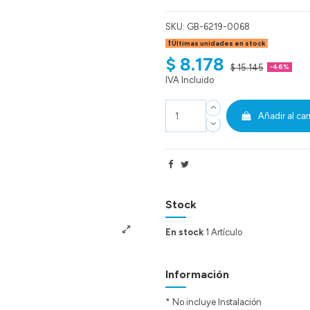
SKU:
GB-6219-0068
Últimas unidades en stock
$ 8.178
$ 15.145
-46%
IVA Incluido
Añadir al car
Stock
En stock
1 Artículo
Información
* No incluye Instalación