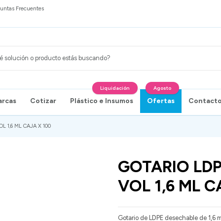
untas Frecuentes
Liquidación
Agosto
arcas
Cotizar
Plástico e Insumos
Ofertas
Contact
 1,6 ML CAJA X 100
GOTARIO LD
VOL 1,6 ML C
Gotario de LDPE desechable de 1,6 