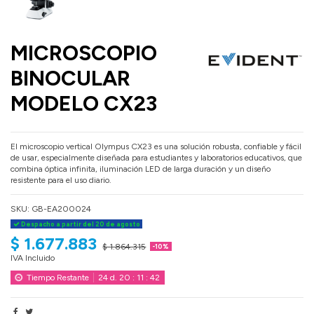
MICROSCOPIO
BINOCULAR
MODELO CX23
El microscopio vertical Olympus CX23 es una solución robusta, confiable y fácil
de usar, especialmente diseñada para estudiantes y laboratorios educativos, que
combina óptica infinita, iluminación LED de larga duración y un diseño
resistente para el uso diario.
SKU:
GB-EA200024
Despacho a partir del 20 de agosto
$ 1.677.883
$ 1.864.315
-10%
IVA Incluido
Tiempo Restante
24
d.
20
:
11
:
41