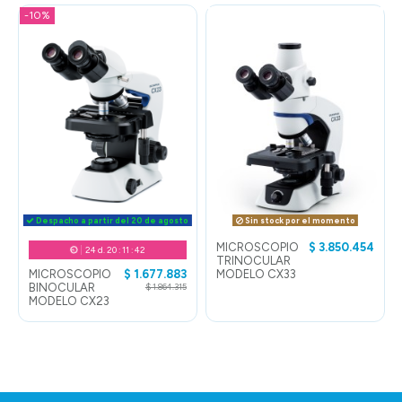
-10%
Despacho a partir del 20 de agosto
Sin stock por el momento
MICROSCOPIO
$ 3.850.454
24
d.
20
:
11
:
41
TRINOCULAR
MICROSCOPIO
$ 1.677.883
MODELO CX33
BINOCULAR
$ 1.864.315
MODELO CX23