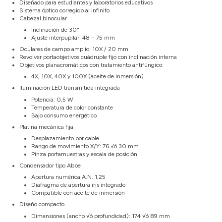
Diseñado para estudiantes y laboratorios educativos
Sistema óptico corregido al infinito
Cabezal binocular
Inclinación de 30°
Ajuste interpupilar: 48 – 75 mm
Oculares de campo amplio: 10X / 20 mm
Revolver portaobjetivos cuádruple fijo con inclinación interna
Objetivos planacromáticos con tratamiento antifúngico:
4X, 10X, 40X y 100X (aceite de inmersión)
Iluminación LED transmitida integrada
Potencia: 0,5 W
Temperatura de color constante
Bajo consumo energético
Platina mecánica fija
Desplazamiento por cable
Rango de movimiento X/Y: 76 √ó 30 mm
Pinza portamuestras y escala de posición
Condensador tipo Abbe
Apertura numérica A.N. 1,25
Diafragma de apertura iris integrado
Compatible con aceite de inmersión
Diseño compacto
Dimensiones (ancho √ó profundidad): 174 √ó 89 mm