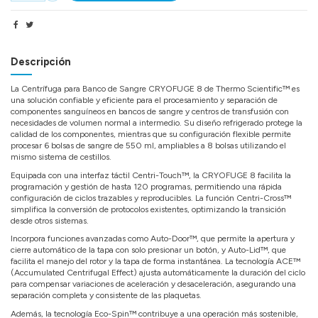
Descripción
La Centrífuga para Banco de Sangre CRYOFUGE 8 de Thermo Scientific™ es
una solución confiable y eficiente para el procesamiento y separación de
componentes sanguíneos en bancos de sangre y centros de transfusión con
necesidades de volumen normal a intermedio. Su diseño refrigerado protege la
calidad de los componentes, mientras que su configuración flexible permite
procesar 6 bolsas de sangre de 550 ml, ampliables a 8 bolsas utilizando el
mismo sistema de cestillos.
Equipada con una interfaz táctil Centri-Touch™, la CRYOFUGE 8 facilita la
programación y gestión de hasta 120 programas, permitiendo una rápida
configuración de ciclos trazables y reproducibles. La función Centri-Cross™
simplifica la conversión de protocolos existentes, optimizando la transición
desde otros sistemas.
Incorpora funciones avanzadas como Auto-Door™, que permite la apertura y
cierre automático de la tapa con solo presionar un botón, y Auto-Lid™, que
facilita el manejo del rotor y la tapa de forma instantánea. La tecnología ACE™
(Accumulated Centrifugal Effect) ajusta automáticamente la duración del ciclo
para compensar variaciones de aceleración y desaceleración, asegurando una
separación completa y consistente de las plaquetas.
Además, la tecnología Eco-Spin™ contribuye a una operación más sostenible,