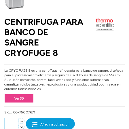
CENTRIFUGA PARA
BANCO DE
SANGRE
CRYOFUGE 8
La CRYOFUGE 8 es una centrífuga refrigerada para banco de sangre, diseñada
para el procesamiento eficiente y seguro de 6 a 8 bolsas de sangre de 550 ml.
Su diseño compacto, control táctil avanzado y funciones automáticas
garantizan ciclos trazables, reproducibles y una productividad optimizada en
entornos transfusionales.
SKU:
GB-75007671
Añadir a cotizacion