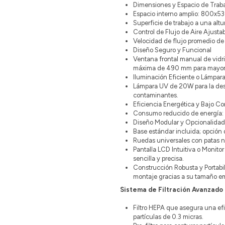
Dimensiones y Espacio de Tra
Espacio interno amplio: 800x5
Superficie de trabajo a una al
Control de Flujo de Aire Ajusta
Velocidad de flujo promedio de 
Diseño Seguro y Funcional
Ventana frontal manual de vidr
máxima de 490 mm para mayor
Iluminación Eficiente o Lámpar
Lámpara UV de 20W para la desi
contaminantes.
Eficiencia Energética y Bajo 
Consumo reducido de energía: 
Diseño Modular y Opcionalida
Base estándar incluida; opción 
Ruedas universales con patas ni
Pantalla LCD Intuitiva o Monito
sencilla y precisa.
Construcción Robusta y Portabil
montaje gracias a su tamaño
Sistema de Filtración Avanzado
Filtro HEPA que asegura una efi
partículas de 0.3 micras.