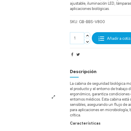
ajustable, iluminación LED, lámpara
aplicaciones biológicas.
SKU:
GB-BBS-V800
Añadir a cotiz
Descripción
La cabina de seguridad biológica m
el producto y el entorno de trabajo
ergonómico, garantiza condiciones d
entornos médicos. Esta cabina está 
sensibles, asegurando un flujo de a
para aplicaciones en microbiología, 
crítica.
Características