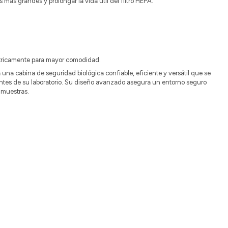
as más grandes y prolongar la vida útil del filtro HEPA.
ctricamente para mayor comodidad.
a cabina de seguridad biológica confiable, eficiente y versátil que se
ntes de su laboratorio. Su diseño avanzado asegura un entorno seguro
 muestras.