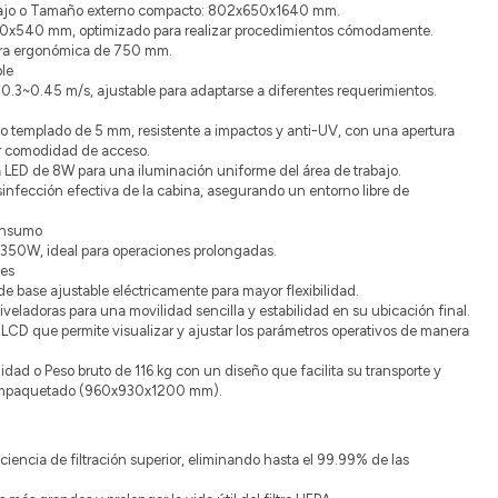
bajo o Tamaño externo compacto: 802x650x1640 mm.
30x540 mm, optimizado para realizar procedimientos cómodamente.
tura ergonómica de 750 mm.
ble
0.3~0.45 m/s, ajustable para adaptarse a diferentes requerimientos.
io templado de 5 mm, resistente a impactos y anti-UV, con una apertura
 comodidad de acceso.
a LED de 8W para una iluminación uniforme del área de trabajo.
nfección efectiva de la cabina, asegurando un entorno libre de
Consumo
350W, ideal para operaciones prolongadas.
des
de base ajustable eléctricamente para mayor flexibilidad.
veladoras para una movilidad sencilla y estabilidad en su ubicación final.
r LCD que permite visualizar y ajustar los parámetros operativos de manera
idad o Peso bruto de 116 kg con un diseño que facilita su transporte y
 empaquetado (960x930x1200 mm).
ciencia de filtración superior, eliminando hasta el 99.99% de las