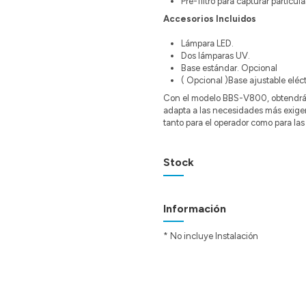
Pre-filtro para capturar partícul
Accesorios Incluidos
Lámpara LED.
Dos lámparas UV.
Base estándar. Opcional
( Opcional )Base ajustable elé
Con el modelo BBS-V800, obtendrá un
adapta a las necesidades más exige
tanto para el operador como para las
Stock
Información
* No incluye Instalación